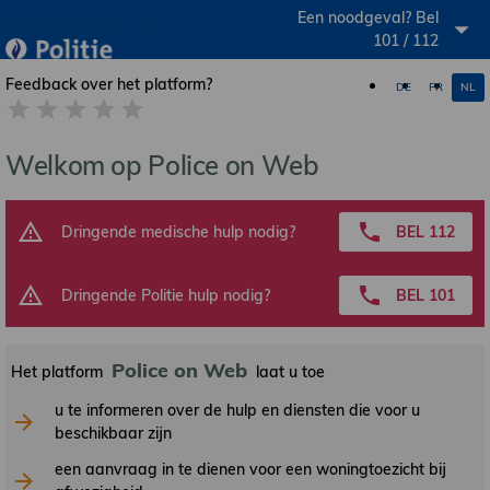
Een noodgeval? Bel
https://www.politie.be
101 / 112
Feedback over het platform?
DE
FR
NL
Welkom op Police on Web
Dringende medische hulp nodig?
BEL 112
Dringende Politie hulp nodig?
BEL 101
Police on Web
Het platform
laat u toe
u te informeren over de hulp en diensten die voor u
beschikbaar zijn
een aanvraag in te dienen voor een woningtoezicht bij