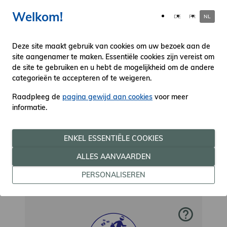
Welkom!
DE
FR
NL
Deze site maakt gebruik van cookies om uw bezoek aan de
site aangenamer te maken. Essentiële cookies zijn vereist om
de site te gebruiken en u hebt de mogelijkheid om de andere
Hulp nodig na seksueel
categorieën te accepteren of te weigeren.
geweld?
Raadpleeg de
pagina gewijd aan cookies
voor meer
informatie.
ENKEL ESSENTIËLE COOKIES
ALLES AANVAARDEN
PERSONALISEREN
Aangifte doen van phishing